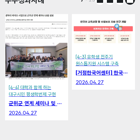
우수성과사례
이전 슬라이드
다음 슬라이드
슬라이드
우수
[4-3] 유학생 전주기
원스톱지원 시스템 구축
[거점한국어센터] 한국어 교육과정 3종 및 수업보조 자료 1종 연구개발
2026.04.27
[4-4] 대학과 함께 하는
대구시민 평생학번제 구현
군위군 연계 세미나 및 포럼
2026.04.27