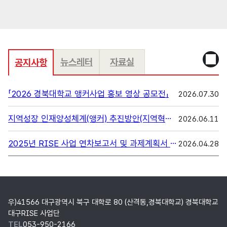
뉴스레터
자료실
공지사항
공지
「2026 경북대학교 앵커사업 홍보 영상 공모전」
2026.07.30
지역성장 인재양성체계(앵커) 추진방안(지역혁신중심 대학지원체계(RISE) 재구조화)에 따른 변경사항 안내
2026.06.11
2025년 RISE 사업 연차보고서 및 과제계획서 제출 안내
2026.04.28
경북대학교 대구RISE사업단
우)41566 대구광역시 북구 대학로 80 (산격동,경북대학교) 경북대학교
대구RISE 사업단
TEL
053-950-2166