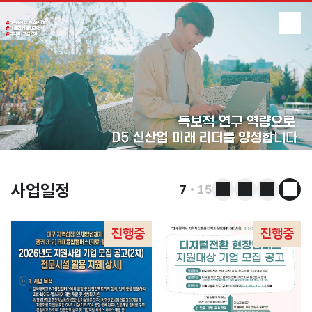
전체메
경북대학교 대구RISE사업단
주메뉴
대구RISE사업단
수행과제
성과관리
소식
사업일정
7
15
이전 슬라이드
다음 슬라이드
슬라이드
사업
진행중
진행중